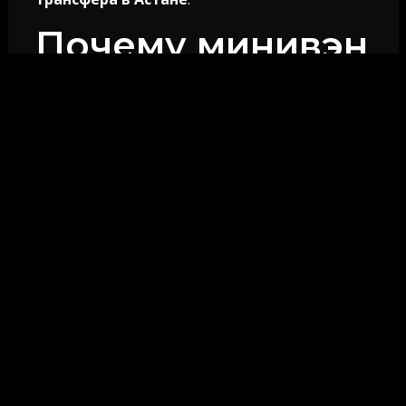
Почему минивэн
— лучший
вариант для
трансфера?
1. Вместимость и
комфорт
Минивэн вмещает от 5 до 7 пассажиров и их
багаж. Это делает его удобным как для
семейных поездок, так и для встреч деловых