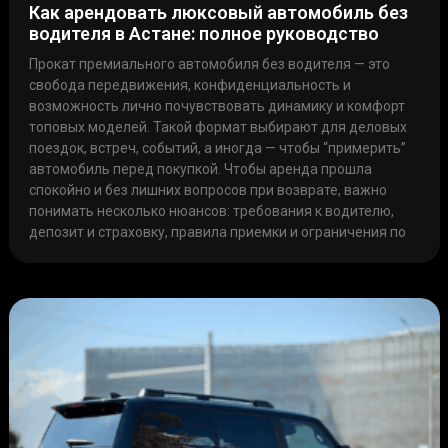
Как арендовать люксовый автомобиль без
водителя в Астане: полное руководство
Прокат премиального автомобиля без водителя — это
свобода передвижения, конфиденциальность и
возможность лично почувствовать динамику и комфорт
топовых моделей. Такой формат выбирают для деловых
поездок, встреч, событий, а иногда — чтобы “примерить”
автомобиль перед покупкой. Чтобы аренда прошла
спокойно и без лишних вопросов при возврате, важно
понимать несколько нюансов: требования к водителю,
депозит и страховку, правила приемки и ограничения по