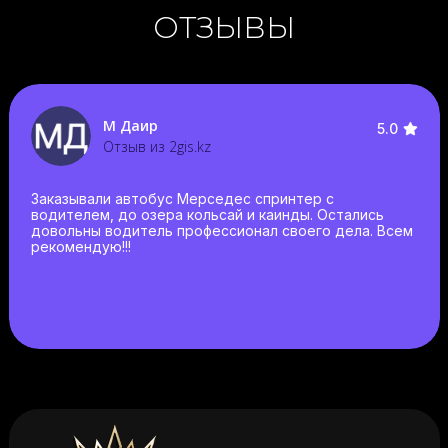
ОТЗЫВЫ
М Даир
5.0
Отзыв из 2gis.kz
Заказывали автобус Мерседес спринтер с
водителем, до озера кольсай и каинды. Остались
довольны водитель профессионал своего дела. Всем
рекомендую!!!