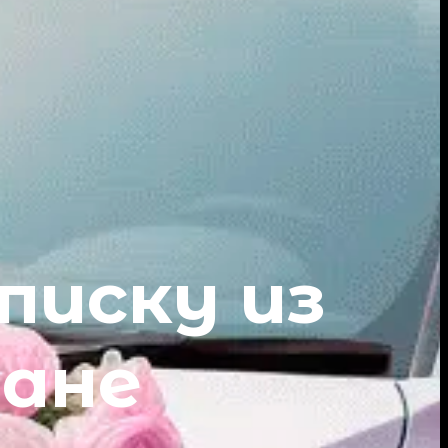
писку из
тане