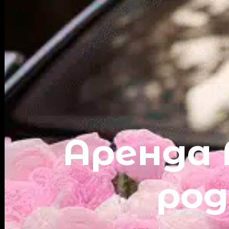
Аренда 
род