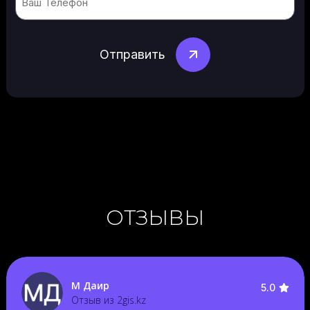
(Обязательно)
ОТЗЫВЫ
М Даир
5.0
Отзыв из 2gis.kz