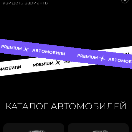
увидеть варианты
M
АВТОМОБИЛИ
P
PREMIUM
АВТОМОБИЛИ
АВТОМОБИЛИ
PREMIUM
АВТОМОБИЛИ
КАТАЛОГ АВТОМОБИЛЕЙ