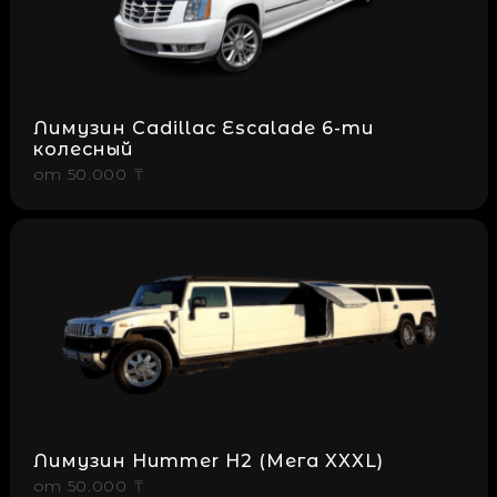
Лимузин Cadillac Escalade 6-ти
колесный
от
50.000 ₸
Лимузин Hummer H2 (Мега XXXL)
от
50.000 ₸