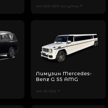
от
200 000 за cутки ₸
Лимузин Mercedes-
Benz G 55 AMG
от
50.000 ₸