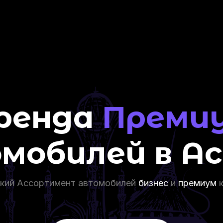
ренда
Преми
мобилей в А
кий Ассортимент автомобилей
бизнес
и
премиум
к