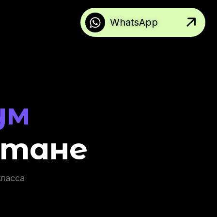
WhatsApp
ум
стане
ласса