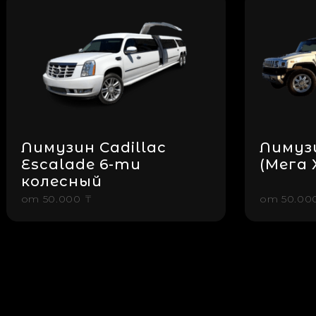
Лимузин Cadillac
Лимуз
Escalade 6-ти
(Мега 
колесный
от
50.000 ₸
от
50.00