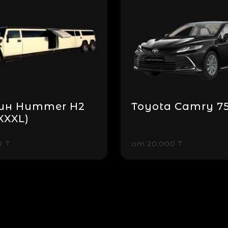
ин Hummer H2
Toyota Camry 75
XXXL)
0 ₸
от
20.000 ₸