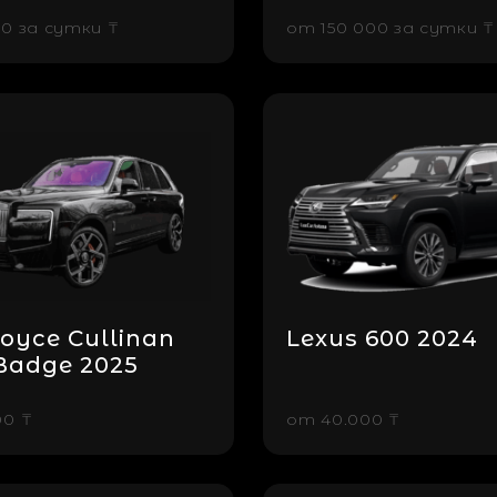
00 за cутки ₸
от
150 000 за cутки ₸
Royce Cullinan
Lexus 600 2024
Badge 2025
00 ₸
от
40.000 ₸