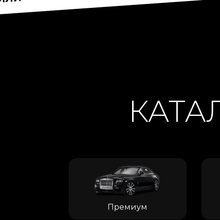
UM
КАТА
Премиум