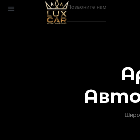
Позвоните нам
А
Авто
Широ