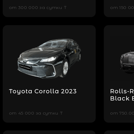
от
300 000 за cутки ₸
от
150 0
Toyota Corolla 2023
Rolls-
Black 
от
45 000 за cутки ₸
от
750.0