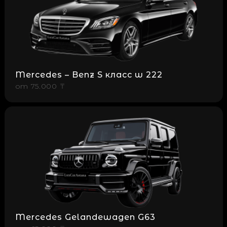
Mercedes – Benz S класс w 222
от
75.000 ₸
Mercedes Gelandewagen G63