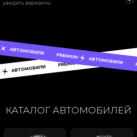
увидеть варианты
ОБИЛИ
PREMIUM
АВТОМ
АВТОМОБИЛИ
PREMIUM
PREMIUM
АВТОМОБИЛИ
PREMIUM
КАТАЛОГ АВТОМОБИЛЕЙ