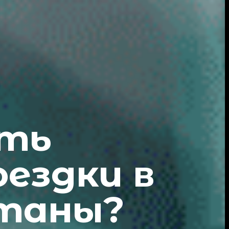
ать
ездки в
таны?