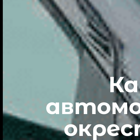
Ка
автомо
окре