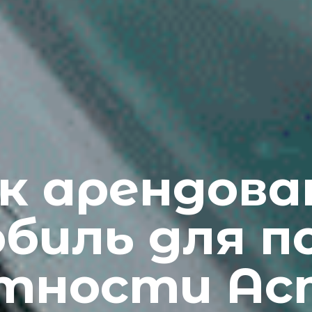
к арендов
биль для по
стности Ас