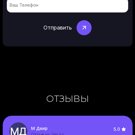
(Обязательно)
ОТЗЫВЫ
М Даир
5.0
Отзыв из 2gis.kz